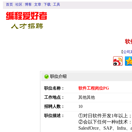
首页
|
社区
|
博客
|
文章
|
下载
|
工具
软
【
公司
职位介绍
职位名称：
软件工程岗位PG
工作地点：
其他其他
招聘人数：
10
①对日软件开发1年以上
职位描述：
②会以下任何一种it技术：JA
SalesfOrce、SAP、Infr